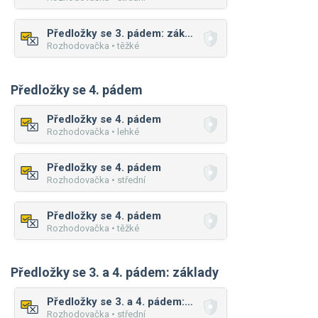
Předložky se 3. pádem: základy
Rozhodovačka • těžké
Předložky se 4. pádem
Předložky se 4. pádem
Rozhodovačka • lehké
Předložky se 4. pádem
Rozhodovačka • střední
Předložky se 4. pádem
Rozhodovačka • těžké
Předložky se 3. a 4. pádem: základy
Předložky se 3. a 4. pádem: základy
Rozhodovačka • střední