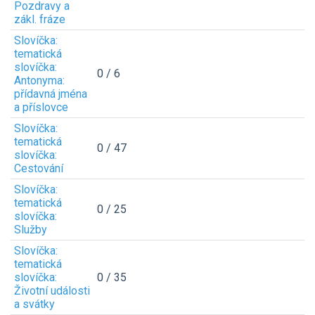
Pozdravy a
zákl. fráze
Slovíčka:
tematická
slovíčka:
0 / 6
Antonyma:
přídavná jména
a příslovce
Slovíčka:
tematická
0 / 47
slovíčka:
Cestování
Slovíčka:
tematická
0 / 25
slovíčka:
Služby
Slovíčka:
tematická
slovíčka:
0 / 35
Životní události
a svátky