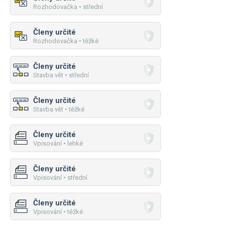
Rozhodovačka • střední
Členy určité
Rozhodovačka • těžké
Členy určité
Stavba vět • střední
Členy určité
Stavba vět • těžké
Členy určité
Vpisování • lehké
Členy určité
Vpisování • střední
Členy určité
Vpisování • těžké