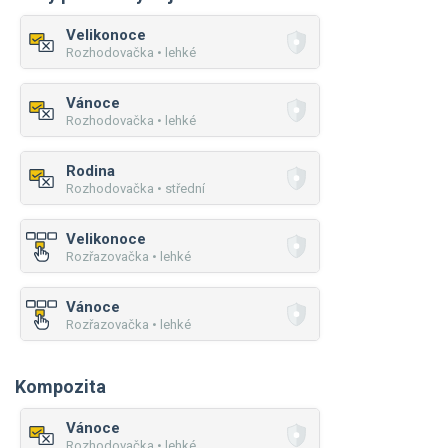
Velikonoce
Rozhodovačka • lehké
Vánoce
Rozhodovačka • lehké
Rodina
Rozhodovačka • střední
Velikonoce
Rozřazovačka • lehké
Vánoce
Rozřazovačka • lehké
Kompozita
Vánoce
Rozhodovačka • lehké