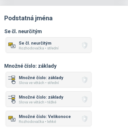
Podstatná jména
Se čl. neurčitým
Se čl. neurčitým
Rozhodovačka • střední
Množné číslo: základy
Množné číslo: základy
Slova ve větách • střední
Množné číslo: základy
Slova ve větách • těžké
Množné číslo: Velikonoce
Rozhodovačka • lehké