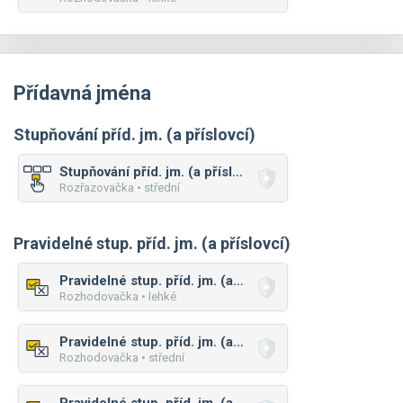
Přídavná jména
Stupňování příd. jm. (a příslovcí)
Stupňování příd. jm. (a příslovcí)
Rozřazovačka • střední
Pravidelné stup. příd. jm. (a příslovcí)
Pravidelné stup. příd. jm. (a příslovcí)
Rozhodovačka • lehké
Pravidelné stup. příd. jm. (a příslovcí)
Rozhodovačka • střední
Pravidelné stup. příd. jm. (a příslovcí)