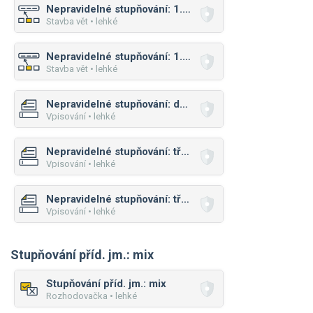
Nepravidelné stupňování: 1., 2. a 3. st. v přísudku
Stavba vět • lehké
Nepravidelné stupňování: 1., 2. a 3. st. v přívlastku
Stavba vět • lehké
Nepravidelné stupňování: druhý stupeň
Vpisování • lehké
Nepravidelné stupňování: třetí stupeň v přísudku
Vpisování • lehké
Nepravidelné stupňování: třetí stupeň v přívlastku
Vpisování • lehké
Stupňování příd. jm.: mix
Stupňování příd. jm.: mix
Rozhodovačka • lehké