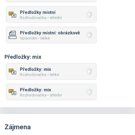
Předložky místní
Rozhodovačka • střední
Předložky místní: obrázkově
Vpisování • lehké
Předložky: mix
Předložky: mix
Rozhodovačka • lehké
Předložky: mix
Rozhodovačka • střední
Zájmena