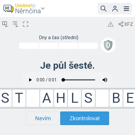
Umíme
to
Němčina
Dny a čas (střední)
Je půl šesté.
S
T
A
H
L
S
B
E
Nevím
Zkontrolovat