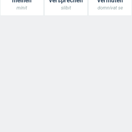
meinen
versprechen
vermuten
mínit
slíbit
domnívat se