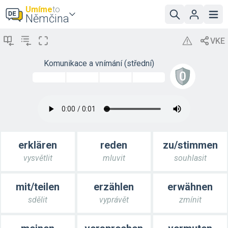
Umíme
to
Němčina
Komunikace a vnímání (střední)
erklären
reden
zu/stimmen
vysvětlit
mluvit
souhlasit
mit/teilen
erzählen
erwähnen
sdělit
vyprávět
zmínit