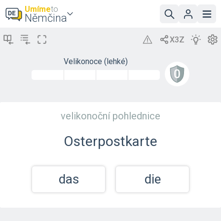
Umíme
to
Němčina
Velikonoce (lehké)
velikonoční pohlednice
Osterpostkarte
das
die