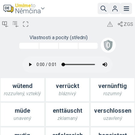
Umíme
to
Němčina
Vlastnosti a pocity (střední)
wütend
verrückt
vernünftig
rozzuřený, vzteklý
bláznivý
rozumný
müde
enttäuscht
verschlossen
unavený
zklamaný
uzavřený