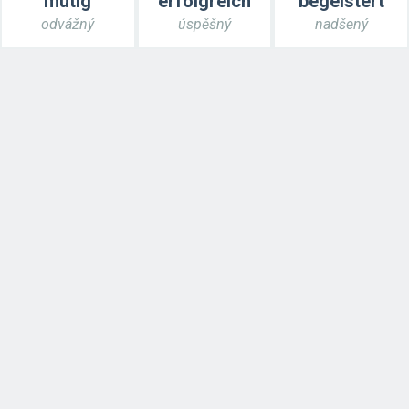
mutig
erfolgreich
begeistert
odvážný
úspěšný
nadšený