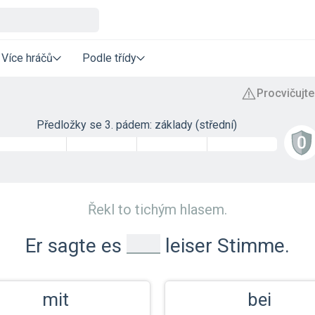
Více hráčů
Podle třídy
Předložky se 3. pádem: základy (střední)
Řekl to tichým hlasem.
_
Er sagte es
leiser Stimme.
mit
bei