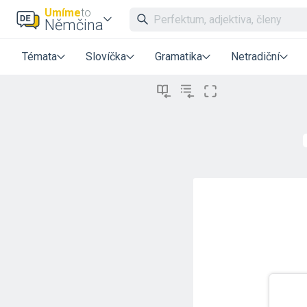
Umíme
to
Němčina
Témata
Slovíčka
Gramatika
Netradiční