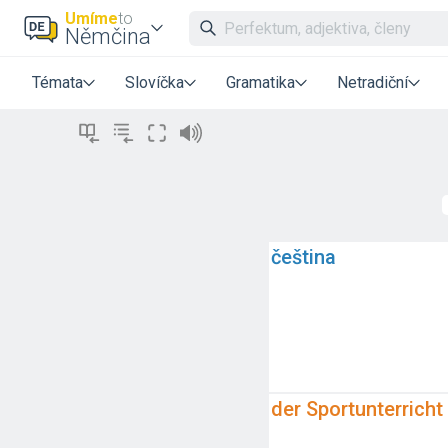
Umíme
to
Němčina
Témata
Slovíčka
Gramatika
Netradiční
čeština
der Sportunterricht