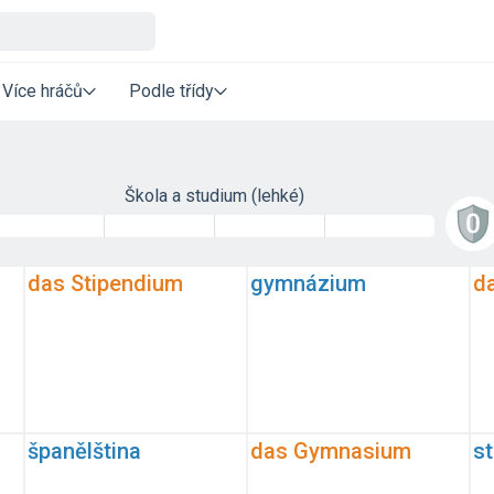
Více hráčů
Podle třídy
Škola a studium (lehké)
das Stipendium
gymnázium
d
španělština
das Gymnasium
s