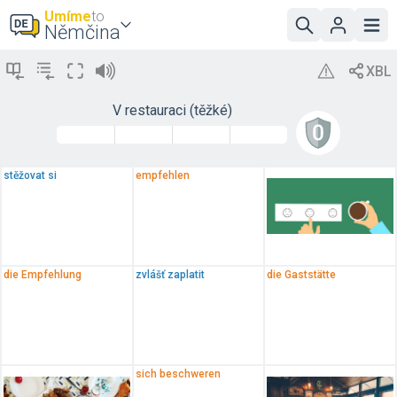
Umíme
to
Němčina
V restauraci (těžké)
stěžovat si
empfehlen
die Empfehlung
zvlášť zaplatit
die Gaststätte
sich beschweren