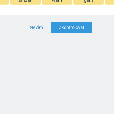
tanzen
wem
geht
Nevím
Zkontrolovat