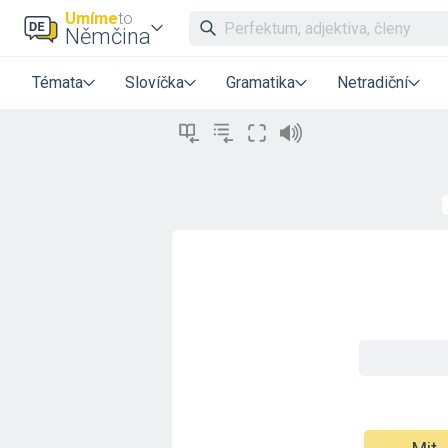
Umíme
to
Němčina
Témata
Slovíčka
Gramatika
Netradiční