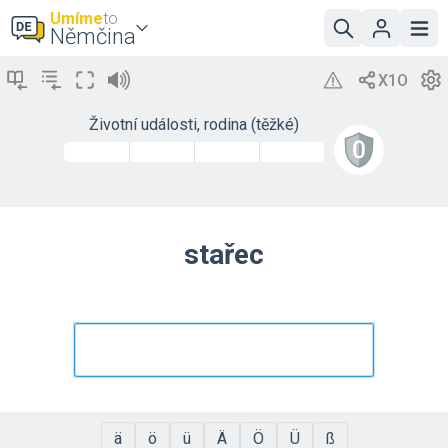
Umíme
to
Němčina
Životní události, rodina (těžké)
stařec
ä
ö
ü
Ä
Ö
Ü
ß