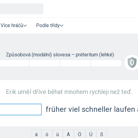
Více hráčů
Podle třídy
Způsobová (modální) slovesa – préteritum (lehké)
Erik uměl dříve běhat mnohem rychleji než teď.
früher viel schneller laufen a
ä
ö
ü
Ä
Ö
Ü
ß