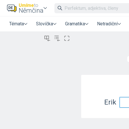
Umíme
to
Němčina
Témata
Slovíčka
Gramatika
Netradiční
Erik