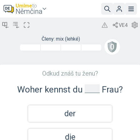
Umíme
to
Němčina
Členy: mix (lehké)
Odkud znáš tu ženu?
_
Woher kennst du
Frau?
der
die