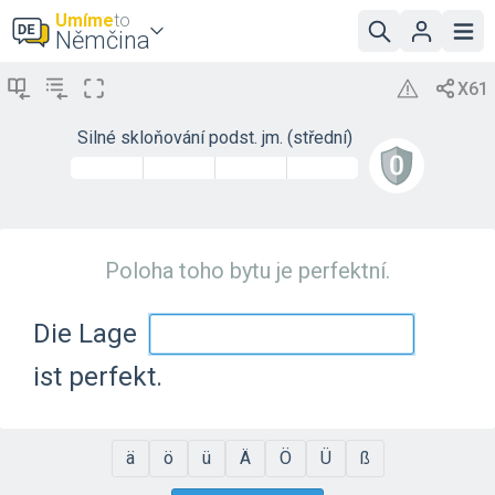
Umíme
to
Němčina
Silné skloňování podst. jm. (střední)
Poloha toho bytu je perfektní.
Die Lage
ist perfekt.
ä
ö
ü
Ä
Ö
Ü
ß