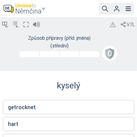
Umíme
to
Němčina
Způsob přípravy (příd. jména)
(střední)
kyselý
getrocknet
hart