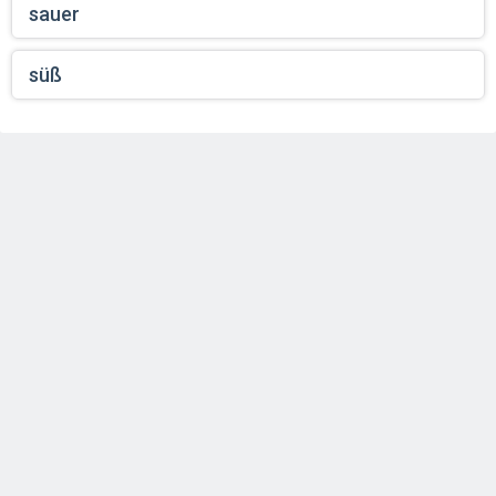
sauer
süß