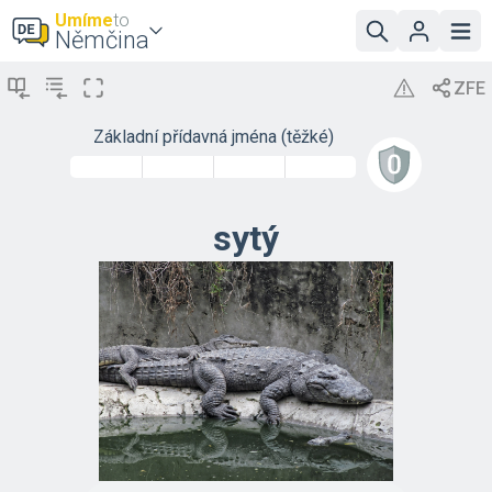
Umíme
to
Němčina
Základní přídavná jména (těžké)
sytý