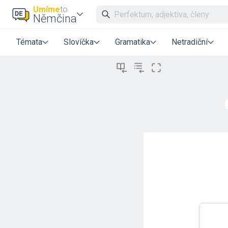
Umíme
to
Němčina
Témata
Slovíčka
Gramatika
Netradiční