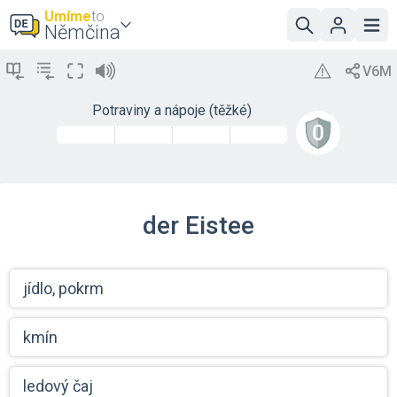
Umíme
to
Němčina
Potraviny a nápoje (těžké)
der Eistee
jídlo, pokrm
kmín
ledový čaj