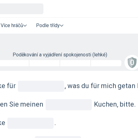
Více hráčů
Podle třídy
Poděkování a vyjádření spokojenosti (lehké)
e für
, was du für mich getan 
en Sie meinen
Kuchen, bitte.
ke
.