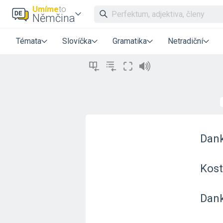
Umíme
to
Němčina
Témata
Slovíčka
Gramatika
Netradiční
Dank
Kost
Dan