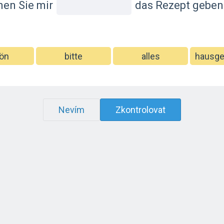
en Sie mir
das Rezept geben
ön
bitte
alles
hausg
Nevím
Zkontrolovat