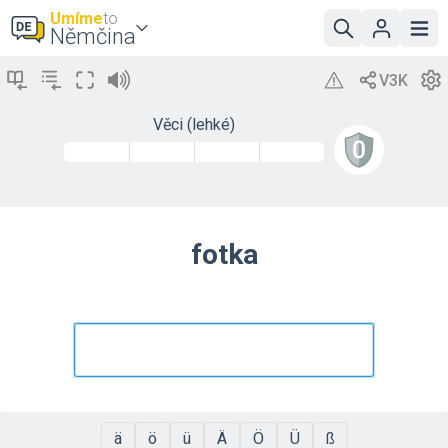
Umíme
to
Němčina
Věci (lehké)
fotka
ä
ö
ü
Ä
Ö
Ü
ß