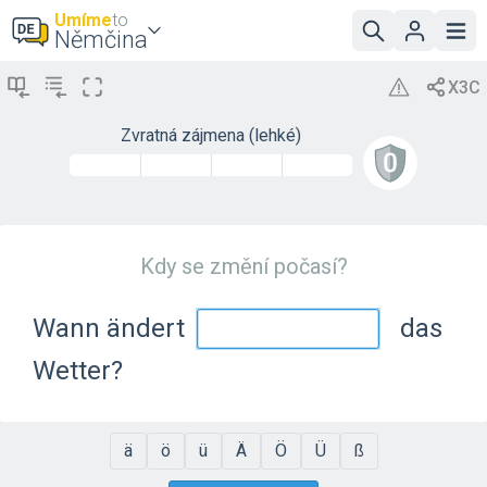
Umíme
to
Němčina
Zvratná zájmena (lehké)
Kdy se změní počasí?
Wann ändert
das
Wetter?
ä
ö
ü
Ä
Ö
Ü
ß