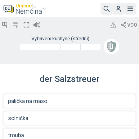
Umíme
to
Němčina
Vybavení kuchyně (střední)
der Salzstreuer
palička na maso
solnička
trouba