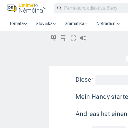
Umíme
to
Němčina
Témata
Slovíčka
Gramatika
Netradiční
Dieser
Mein Handy startet
Andreas hat einen