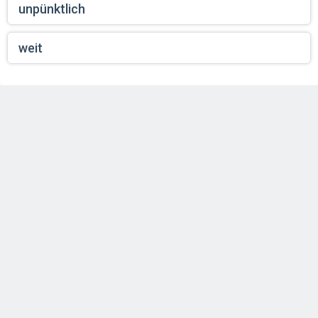
unpünktlich
weit