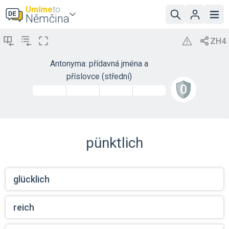
Umíme
to
Němčina
Antonyma: přídavná jména a
příslovce (střední)
pünktlich
glücklich
reich