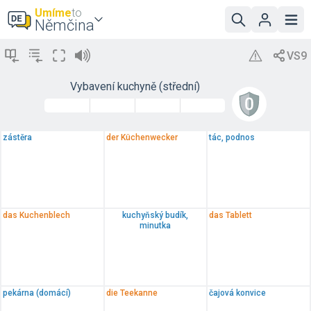
Umíme
to
Němčina
Vybavení kuchyně (střední)
zástěra
der Küchenwecker
tác, podnos
das Kuchenblech
kuchyňský budík,
das Tablett
minutka
pekárna (domácí)
die Teekanne
čajová konvice