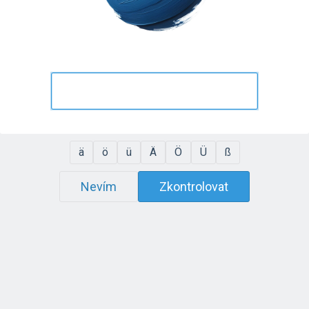
ä
ö
ü
Ä
Ö
Ü
ß
Nevím
Zkontrolovat