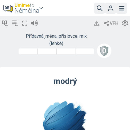
Umíme
to
Němčina
Přídavná jména, příslovce: mix
(lehké)
modrý