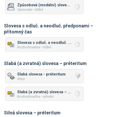
Způsobová (modální) slovesa – přítomný čas
Vpisování • těžké
Slovesa s odluč. a neodluč. předponami –
přítomný čas
Slovesa s odluč. a neodluč. předponami – přítomný čas
Rozhodovačka • těžké
Slabá (a zvratná) slovesa – préteritum
Slabá slovesa - préteritum
Vtipy
Slabá (a zvratná) slovesa – préteritum
Rozhodovačka • střední
Silná slovesa – préteritum