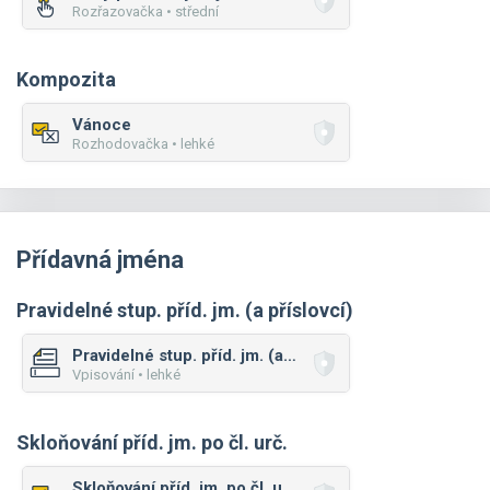
Rozřazovačka • střední
Kompozita
Vánoce
Rozhodovačka • lehké
Přídavná jména
Pravidelné stup. příd. jm. (a příslovcí)
Pravidelné stup. příd. jm. (a příslovcí)
Vpisování • lehké
Skloňování příd. jm. po čl. urč.
Skloňování příd. jm. po čl. urč.