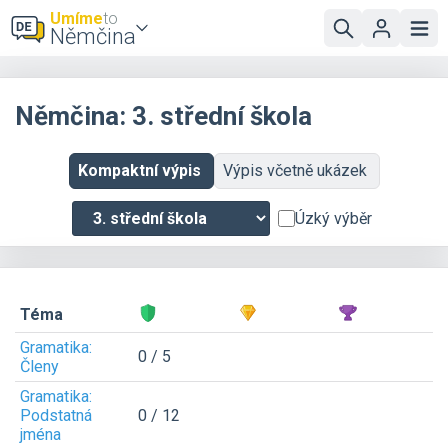
Umíme
to
Němčina
Němčina: 3. střední škola
Kompaktní výpis
Výpis včetně ukázek
Úzký výběr
Téma
Gramatika:
0 / 5
Členy
Gramatika:
Podstatná
0 / 12
jména