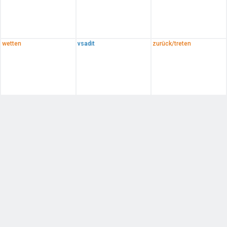
wetten
vsadit
zurück/treten