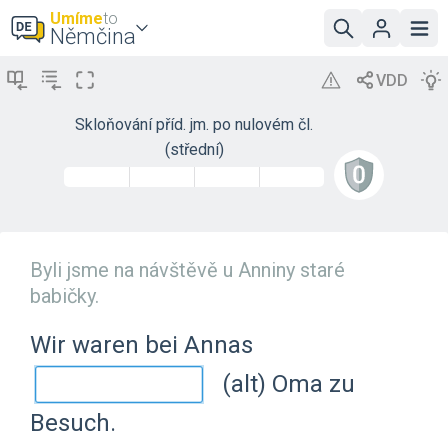
Umíme
to
Němčina
Skloňování příd. jm. po nulovém čl.
(střední)
Byli jsme na návštěvě u Anniny staré
babičky.
Wir waren bei Annas
(alt) Oma zu
Besuch.