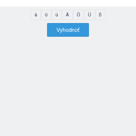
ä
ö
ü
Ä
Ö
Ü
ß
Vyhodnoť