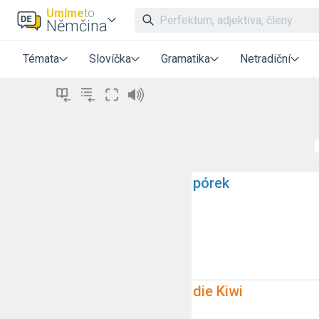
Umíme
to
Němčina
Témata
Slovíčka
Gramatika
Netradiční
pórek
die Kiwi