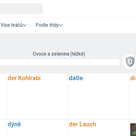
Více hráčů
Podle třídy
Ovoce a zelenina (těžké)
der Kohlrabi
datle
di
dýně
der Lauch