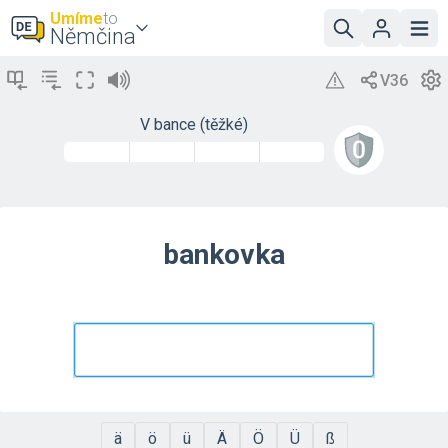
Umíme
to
Němčina
V bance (těžké)
bankovka
ä
ö
ü
Ä
Ö
Ü
ß