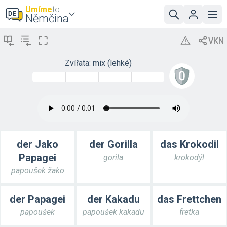
Umíme
to
Němčina
Zvířata: mix (lehké)
der Jako
der Gorilla
das Krokodil
Papagei
gorila
krokodýl
papoušek žako
der Papagei
der Kakadu
das Frettchen
papoušek
papoušek kakadu
fretka