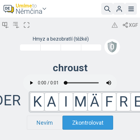
Umíme
to
Němčina
Hmyz a bezobratlí (těžké)
chroust
DER
K
A
I
M
Ä
F
R
Nevím
Zkontrolovat