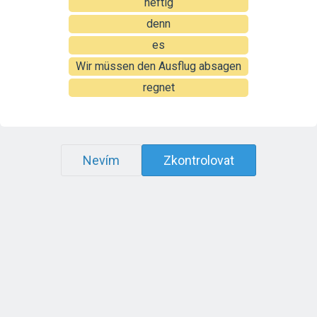
heftig
denn
es
Wir müssen den Ausflug absagen
regnet
Nevím
Zkontrolovat