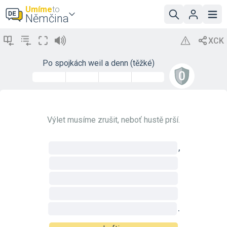
Umíme
to
Němčina
Po spojkách weil a denn (těžké)
Výlet musíme zrušit, neboť hustě prší.
,
.