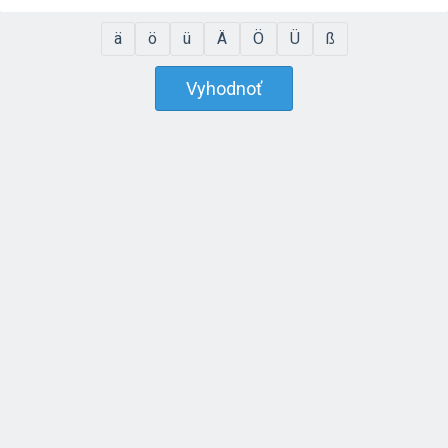
ä
ö
ü
Ä
Ö
Ü
ß
Vyhodnoť