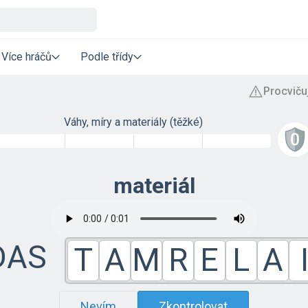
Více hráčů
Podle třídy
Váhy, míry a materiály (těžké)
materiál
DAS
T
A
M
R
E
L
A
Nevím
Zkontrolovat