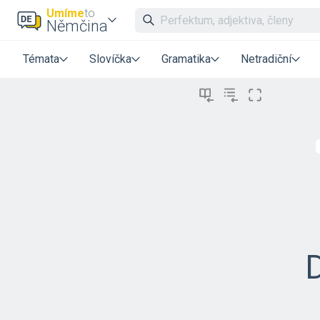
Umíme
to
Němčina
Témata
Slovíčka
Gramatika
Netradiční