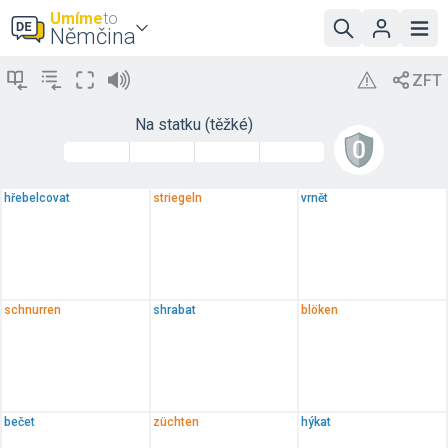
Umíme
to
Němčina
Na statku (těžké)
hřebelcovat
striegeln
vrnět
schnurren
shrabat
blöken
bečet
züchten
hýkat