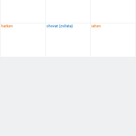
harken
chovat (zvířata)
iahen