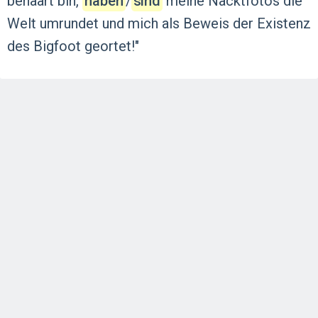
behaart
bin,
haben
‍/‌
sind
meine
Nacktfotos
die
Welt
umrundet
und
mich
als
Beweis
der
Existenz
des
Bigfoot
geortet!"