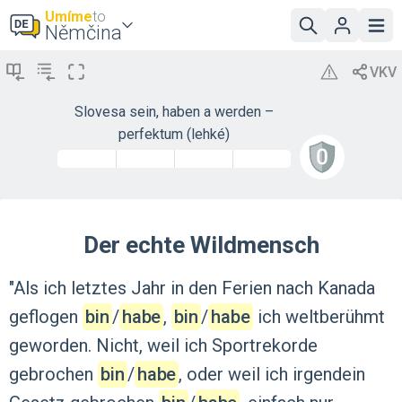
Umíme
to
Němčina
Slovesa sein, haben a werden –
perfektum (lehké)
Der echte Wildmensch
"Als
ich
letztes
Jahr
in
den
Ferien
nach
Kanada
geflogen
bin
‍/‌
habe
,
bin
‍/‌
habe
ich
weltberühmt
geworden.
Nicht,
weil
ich
Sportrekorde
gebrochen
bin
‍/‌
habe
,
oder
weil
ich
irgendein