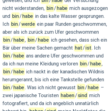
gewesen,
und
ich
bin
‍/‌
habe
der
Versuchung
nicht
widerstanden,
bin
‍/‌
habe
mich
ausgezogen
und
bin
‍/‌
habe
in
das
kalte
Wasser
gesprungen.
Ich
bin
‍/‌
werde
ein
paar
Runden
geschwommen,
aber
als
ich
zurück
zum
Ufer
geschwommen
bin
‍/‌
habe
,
bin
‍/‌
habe
ich
gesehen,
dass
sich
ein
Bär
über
meine
Sachen
gemacht
hat
‍/‌
ist
.
Ich
bin
‍/‌
habe
ans
andere
Ufer
geschwommen
und
da
ich
nun
meine
Kleidung
verloren
bin
‍/‌
habe
,
bin
‍/‌
habe
ich
nackt
in
der
kanadischen
Wildnis
herumgerannt,
bis
ich
eine
Tankstelle
gefunden
bin
‍/‌
habe
.
Was
ich
nicht
gewusst
bin
‍/‌
habe
–
zwei
japanische
Touristen
haben
‍/‌
sind
mich
fotografiert,
und
da
ich
angeblich
unnatürlich