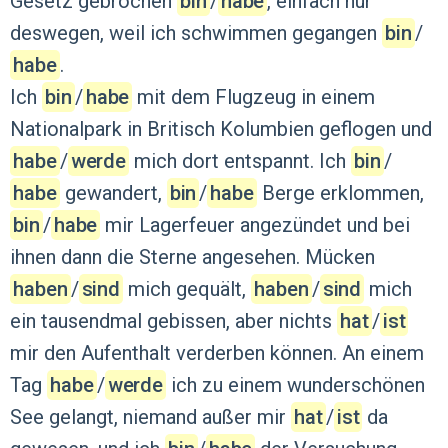
Gesetz
gebrochen
bin
‍/‌
habe
,
einfach
nur
deswegen,
weil
ich
schwimmen
gegangen
bin
‍/‌
habe
.
Ich
bin
‍/‌
habe
mit
dem
Flugzeug
in
einem
Nationalpark
in
Britisch
Kolumbien
geflogen
und
habe
‍/‌
werde
mich
dort
entspannt.
Ich
bin
‍/‌
habe
gewandert,
bin
‍/‌
habe
Berge
erklommen,
bin
‍/‌
habe
mir
Lagerfeuer
angezündet
und
bei
ihnen
dann
die
Sterne
angesehen.
Mücken
haben
‍/‌
sind
mich
gequält,
haben
‍/‌
sind
mich
ein
tausendmal
gebissen,
aber
nichts
hat
‍/‌
ist
mir
den
Aufenthalt
verderben
können.
An
einem
Tag
habe
‍/‌
werde
ich
zu
einem
wunderschönen
See
gelangt,
niemand
außer
mir
hat
‍/‌
ist
da