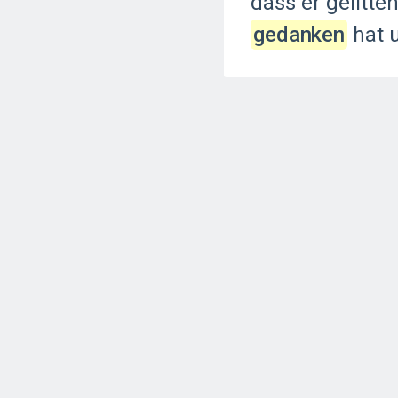
dass
er
gelitte
gedanken
hat