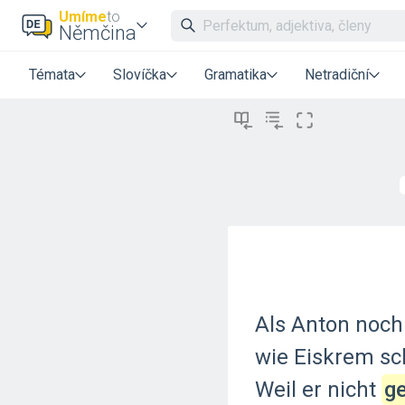
Umíme
to
Němčina
Témata
Slovíčka
Gramatika
Netradiční
Als
Anton
noch
wie
Eiskrem
sc
Weil
er
nicht
g