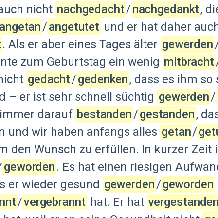
auch
nicht
nachgedacht
‍/‌
nachgedankt
,
di
angetan
‍/‌
angetutet
und
er
hat
daher
auc
t
.
Als
er
aber
eines
Tages
älter
gewerden
‍/
nte
zum
Geburtstag
ein
wenig
mitbracht
‍
nicht
gedacht
‍/‌
gedenken
,
dass
es
ihm
so
rd
–
er
ist
sehr
schnell
süchtig
gewerden
‍/‌
immer
darauf
bestanden
‍/‌
gestanden
,
da
n
und
wir
haben
anfangs
alles
getan
‍/‌
get
hm
den
Wunsch
zu
erfüllen.
In
kurzer
Zeit
/‌
geworden
.
Es
hat
einen
riesigen
Aufwan
is
er
wieder
gesund
gewerden
‍/‌
geworden
nnt
‍/‌
vergebrannt
hat.
Er
hat
vergestande