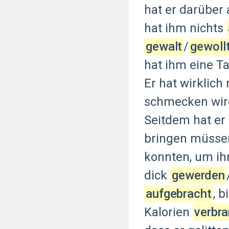
hat
er
darüber
hat
ihm
nichts
gewalt
‍/‌
gewoll
hat
ihm
eine
Ta
Er
hat
wirklich
schmecken
wi
Seitdem
hat
er
bringen
müsse
konnten,
um
i
dick
gewerden
‍
aufgebracht
,
b
Kalorien
verbra