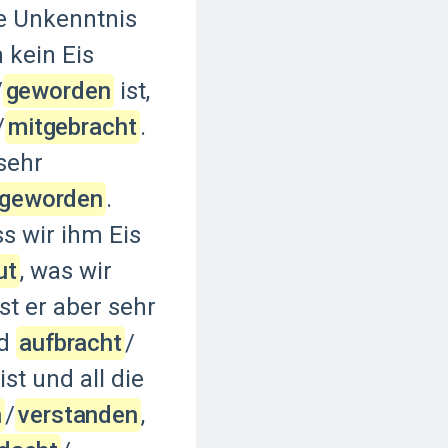
e
Unkenntnis
h
kein
Eis
‌
geworden
ist,
/‌
mitgebracht
.
sehr
geworden
.
ss
wir
ihm
Eis
ut
,
was
wir
ist
er
aber
sehr
d
aufbracht
‍/‌
ist
und
all
die
n
‍/‌
verstanden
,