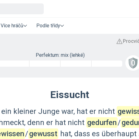
Více hráčů
Podle třídy
Perfektum: mix (lehké)
Eissucht
ein
kleiner
Junge
war,
hat
er
nicht
gewis
hmeckt,
denn
er
hat
nicht
gedurfen
‍/‌
gedur
ewissen
‍/‌
gewusst
hat,
dass
es
überhaupt