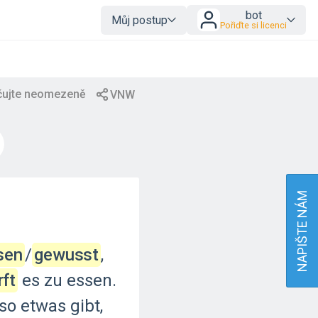
bot
Můj postup
Pořiďte si licenci
NAPIŠTE NÁM
sen
‍/‌
gewusst
,
ft
es
zu
essen.
so
etwas
gibt,