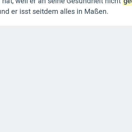
n
hat,
weil
er
an
seine
Gesundheit
nicht
ge
und
er
isst
seitdem
alles
in
Maßen.