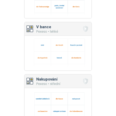
V bance
Pexeso • lehké
Nakupování
Pexeso • střední