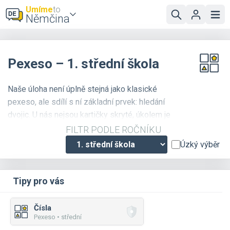
Umíme
to
Němčina
Pexeso – 1. střední škola
Naše úloha není úplně stejná jako klasické
pexeso, ale sdílí s ní základní prvek: hledání
dvojic. U nás nejsou kartičky skryté, úkolem je
pouze odhalit, které dvojice patří k sobě.
FILTR PODLE ROČNÍKU
Odkrývejte správně a odhalíte pěkný obrázek!
Úzký výběr
Tipy pro vás
Čísla
Pexeso • střední