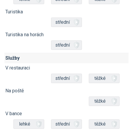
Turistika
střední
Turistika na horách
střední
Služby
V restauraci
střední
těžké
Na poště
těžké
V bance
lehké
střední
těžké