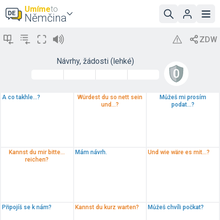
Umíme
to
Němčina
Návrhy, žádosti (lehké)
A co takhle...?
Würdest du so nett sein
Můžeš mi prosím
und...?
podat...?
Kannst du mir bitte...
Mám návrh.
Und wie wäre es mit...?
reichen?
Připojíš se k nám?
Kannst du kurz warten?
Můžeš chvíli počkat?