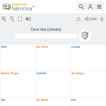
Umíme
to
Němčina
Části těla (střední)
lýtko
die Hüfte
vráska
Kleiner Finger
malíček
der Körper
tělo
die Wade
bok