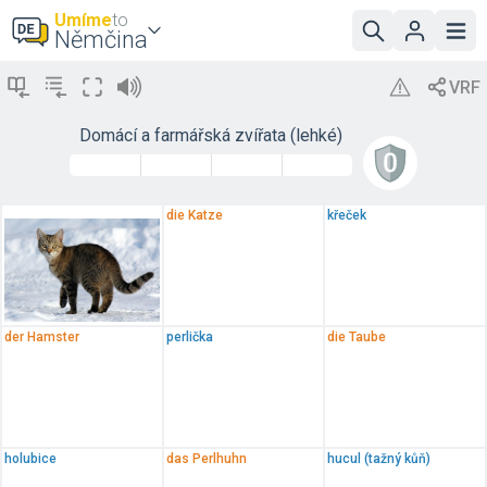
Umíme
to
Němčina
Domácí a farmářská zvířata (lehké)
die Katze
křeček
der Hamster
perlička
die Taube
holubice
das Perlhuhn
hucul (tažný kůň)