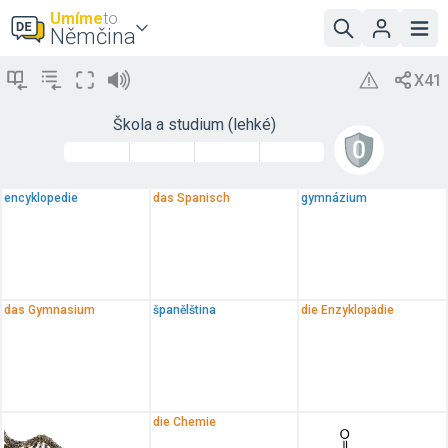
Umíme
to
Němčina
Škola a studium (lehké)
encyklopedie
das Spanisch
gymnázium
das Gymnasium
španělština
die Enzyklopädie
die Chemie