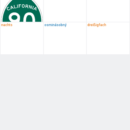
nachts
osminásobný
dreißigfach