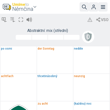
Umíme
to
Němčina
Abstraktní: mix (střední)
po osmi
der Sonntag
neděle
achtfach
třicetinásobný
neunzig
zu acht
(každou) noc