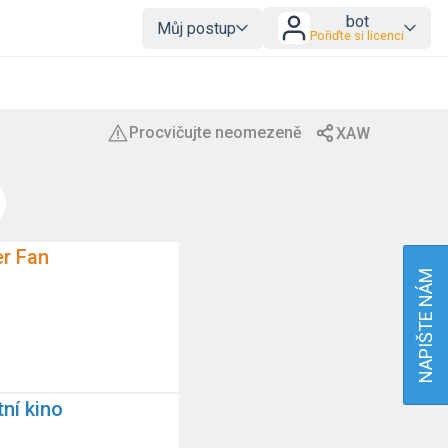
bot
Můj postup
Pořiďte si licenci
er Fan
NAPIŠTE NÁM
tní kino