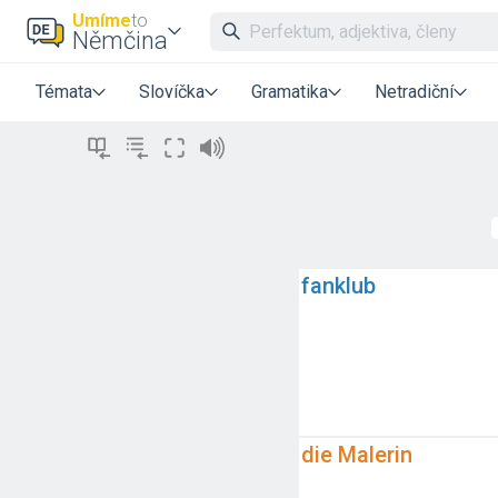
Umíme
to
Němčina
Témata
Slovíčka
Gramatika
Netradiční
fanklub
die Malerin