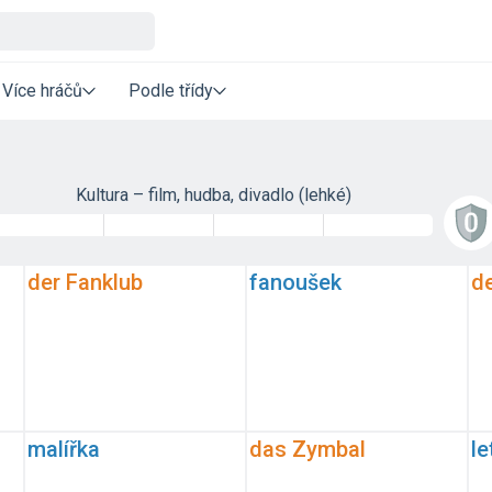
Více hráčů
Podle třídy
Kultura – film, hudba, divadlo (lehké)
der Fanklub
fanoušek
d
malířka
das Zymbal
le