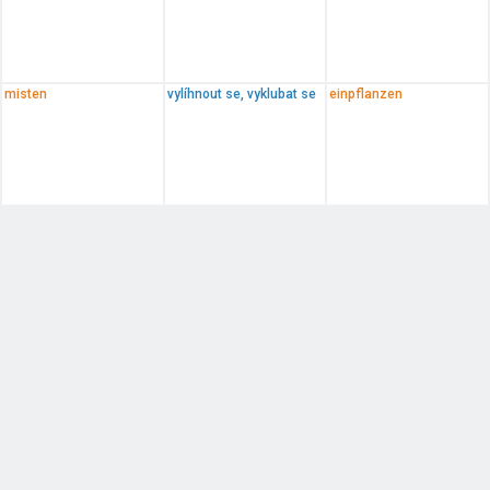
misten
vylíhnout se, vyklubat se
einpflanzen