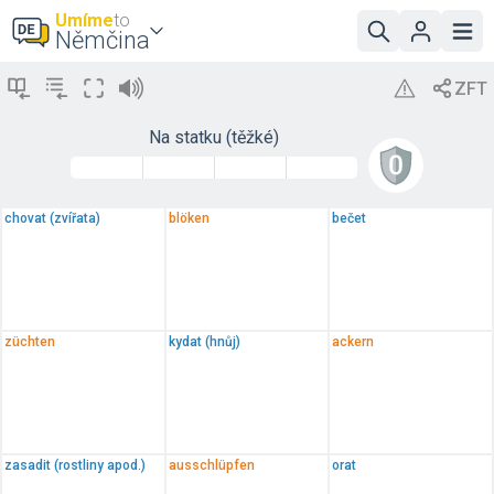
Umíme
to
Němčina
Na statku (těžké)
chovat (zvířata)
blöken
bečet
züchten
kydat (hnůj)
ackern
zasadit (rostliny apod.)
ausschlüpfen
orat