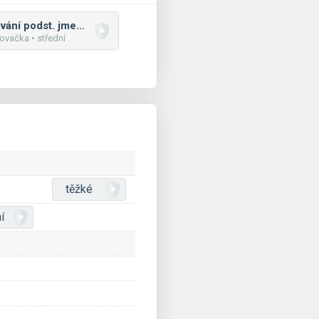
Skloňování podst. jmen: mix
vačka • střední
těžké
í