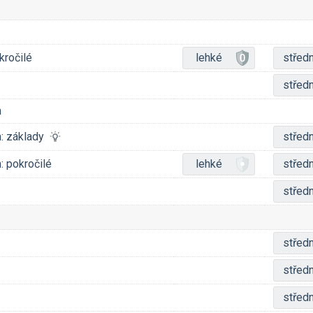
kročilé
lehké
středn
středn
m
m: základy
středn
: pokročilé
lehké
středn
středn
středn
středn
středn