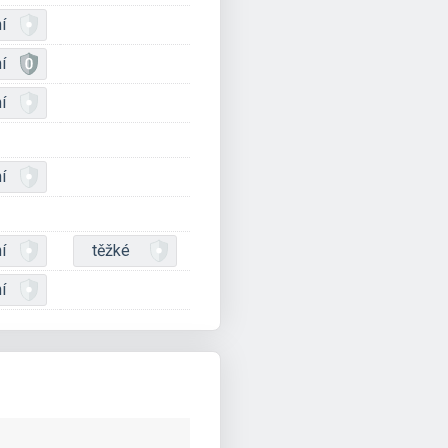
í
í
í
í
í
těžké
í