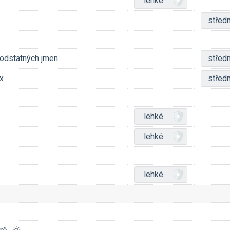
lehké
středn
podstatných jmen
středn
x
středn
lehké
lehké
lehké