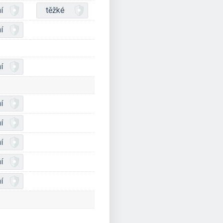
í
těžké
í
í
í
í
í
í
í