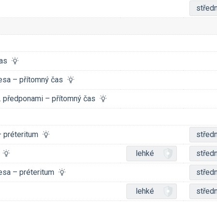
středn
 čas
esa – přítomný čas
č. předponami – přítomný čas
 – préteritum
středn
m
lehké
středn
esa – préteritum
středn
lehké
středn