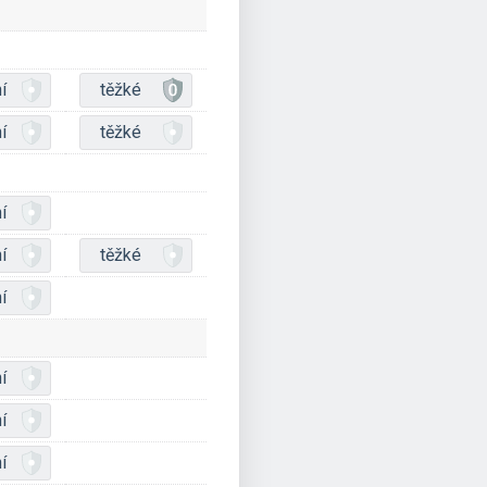
í
těžké
í
těžké
í
í
těžké
í
í
í
í