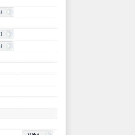
í
í
í