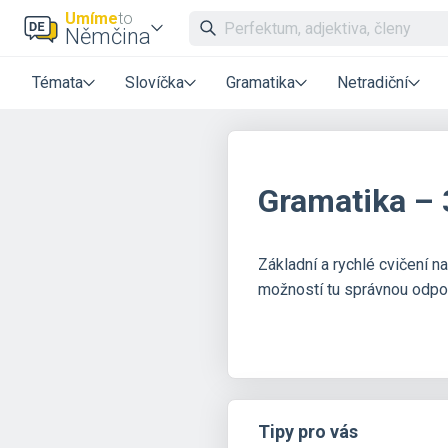
Umíme
to
Němčina
Témata
Slovíčka
Gramatika
Netradiční
Gramatika – 3
Základní a rychlé cvičení 
možností tu správnou odpo
Tipy pro vás