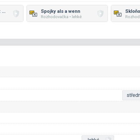
Skloňování příd. jm.: mix
Spojky als a wenn
Rozhodovačka • lehké
Rozhodo
středn