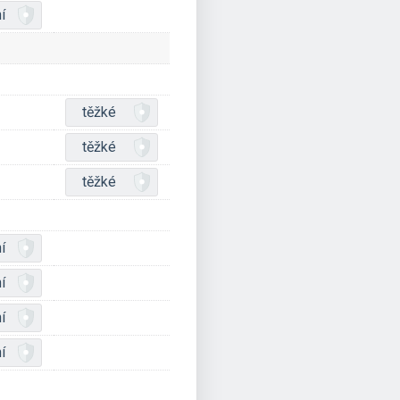
í
těžké
těžké
těžké
í
í
í
í