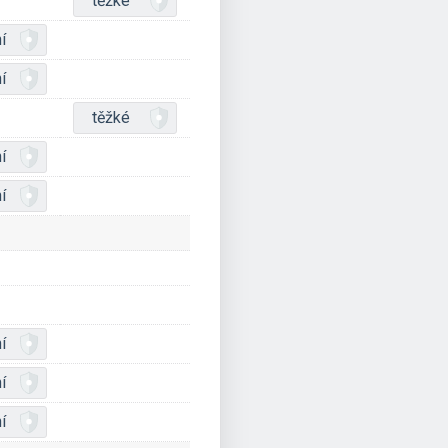
těžké
í
í
těžké
í
í
í
í
í