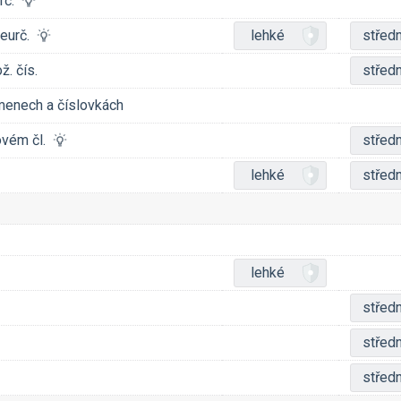
urč.
 neurč.
lehké
středn
ž. čís.
středn
jmenech a číslovkách
lovém čl.
středn
lehké
středn
lehké
středn
středn
středn