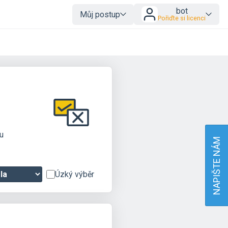
bot
Můj postup
Pořiďte si licenci
u
NAPIŠTE NÁM
Úzký výběr