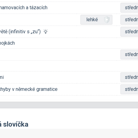
namovacích a tázacích
středn
lehké
středn
ětě (infinitiv s „zu“)
středn
pojkách
středn
mi
středn
chyby v německé gramatice
středn
á slovíčka