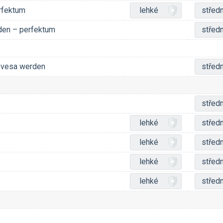
erfektum
lehké
středn
den – perfektum
středn
ovesa werden
středn
středn
lehké
středn
lehké
středn
lehké
středn
lehké
středn