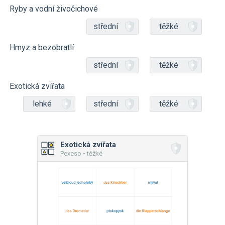
Ryby a vodní živočichové
střední
těžké
Hmyz a bezobratlí
střední
těžké
Exotická zvířata
lehké
střední
těžké
Exotická zvířata
Pexeso • těžké