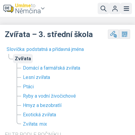
Umíme
to
Němčina
Zvířata – 3. střední škola
Slovíčka: podstatná a přídavná jména
Zvířata
Domácí a farmářská zvířata
Lesní zvířata
Ptáci
Ryby a vodní živočichové
Hmyz a bezobratlí
Exotická zvířata
Zvířata: mix
FILTR PODLE ROČNÍKU