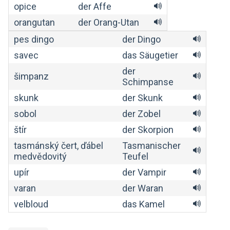
opice
der Affe
orangutan
der Orang-Utan
pes dingo
der Dingo
savec
das Säugetier
der
šimpanz
Schimpanse
skunk
der Skunk
sobol
der Zobel
štír
der Skorpion
tasmánský čert, ďábel
Tasmanischer
medvědovitý
Teufel
upír
der Vampir
varan
der Waran
velbloud
das Kamel