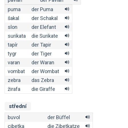
puma
der Puma
šakal
der Schakal
slon
der Elefant
surikata
die Surikate
tapír
der Tapir
tygr
der Tiger
varan
der Waran
vombat
der Wombat
zebra
das Zebra
žirafa
die Giraffe
střední
buvol
der Büffel
cibetka
die Zibetkatze