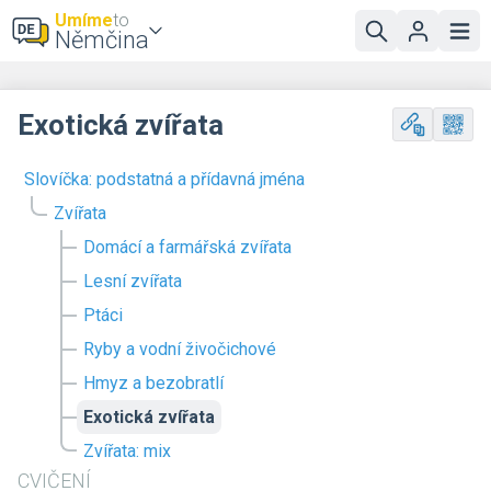
Umíme
to
Němčina
Exotická zvířata
Slovíčka: podstatná a přídavná jména
Zvířata
Domácí a farmářská zvířata
Lesní zvířata
Ptáci
Ryby a vodní živočichové
Hmyz a bezobratlí
Exotická zvířata
Zvířata: mix
CVIČENÍ