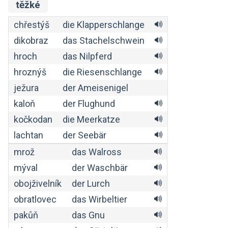
těžké
chřestýš
die Klapperschlange
dikobraz
das Stachelschwein
hroch
das Nilpferd
hroznýš
die Riesenschlange
ježura
der Ameisenigel
kaloň
der Flughund
kočkodan
die Meerkatze
lachtan
der Seebär
mrož
das Walross
mýval
der Waschbär
obojživelník
der Lurch
obratlovec
das Wirbeltier
pakůň
das Gnu