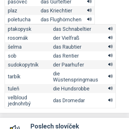
pásovec
das Gürteltier
plaz
das Kriechtier
poletucha
das Flughörnchen
ptakopysk
das Schnabeltier
rosomák
der Vielfraß
šelma
das Raubtier
sob
das Rentier
sudokopytník
der Paarhufer
die
tarbík
Wüstenspringmaus
tuleň
die Hundsrobbe
velbloud
das Dromedar
jednohrbý
Poslech slovíček