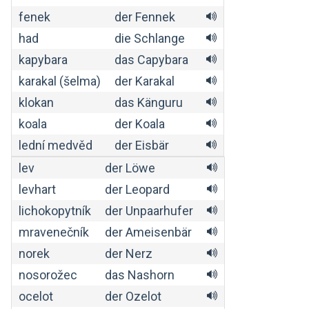
fenek
der Fennek
had
die Schlange
kapybara
das Capybara
karakal (šelma)
der Karakal
klokan
das Känguru
koala
der Koala
lední medvěd
der Eisbär
lev
der Löwe
levhart
der Leopard
lichokopytník
der Unpaarhufer
mravenečník
der Ameisenbär
norek
der Nerz
nosorožec
das Nashorn
ocelot
der Ozelot