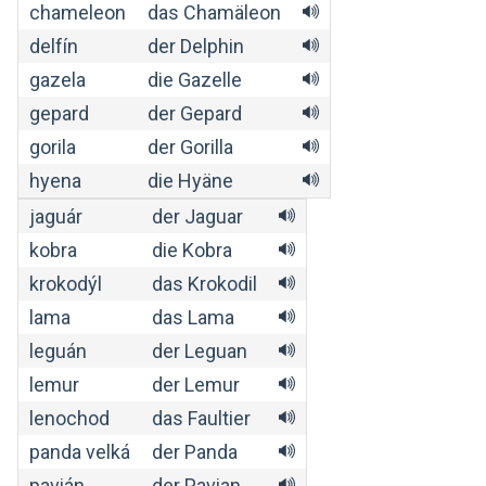
chameleon
das Chamäleon
delfín
der Delphin
gazela
die Gazelle
gepard
der Gepard
gorila
der Gorilla
hyena
die Hyäne
jaguár
der Jaguar
kobra
die Kobra
krokodýl
das Krokodil
lama
das Lama
leguán
der Leguan
lemur
der Lemur
lenochod
das Faultier
panda velká
der Panda
pavián
der Pavian