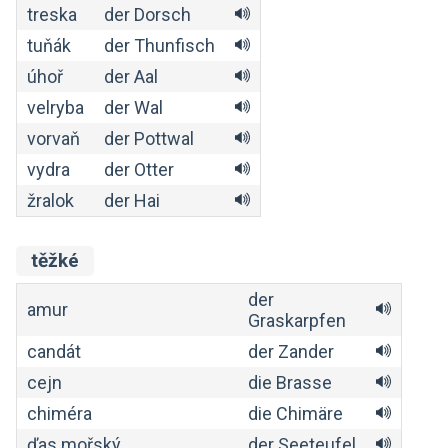
treska
der Dorsch
tuňák
der Thunfisch
úhoř
der Aal
velryba
der Wal
vorvaň
der Pottwal
vydra
der Otter
žralok
der Hai
těžké
der
amur
Graskarpfen
candát
der Zander
cejn
die Brasse
chiméra
die Chimäre
ďas mořský
der Seeteufel