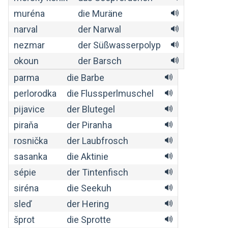
muréna
die Muräne
narval
der Narwal
nezmar
der Süßwasserpolyp
okoun
der Barsch
parma
die Barbe
perlorodka
die Flussperlmuschel
pijavice
der Blutegel
piraňa
der Piranha
rosnička
der Laubfrosch
sasanka
die Aktinie
sépie
der Tintenfisch
siréna
die Seekuh
sleď
der Hering
šprot
die Sprotte