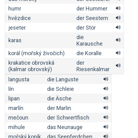
humr
der Hummer
hvězdice
der Seestern
jeseter
der Stör
die
karas
Karausche
korál (mořský živočich)
die Koralle
krakatice obrovská
der
(kalmar obrovský)
Riesenkalmar
langusta
die Languste
lín
die Schleie
lipan
die Äsche
marlín
der Marlin
mečoun
der Schwertfisch
mihule
das Neunauge
mořský koník
das Seepferdchen