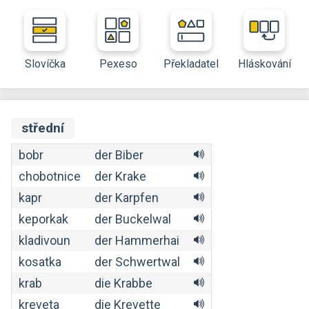
Slovíčka
Pexeso
Překladatel
Hláskování
střední
bobr
der Biber
chobotnice
der Krake
kapr
der Karpfen
keporkak
der Buckelwal
kladivoun
der Hammerhai
kosatka
der Schwertwal
krab
die Krabbe
kreveta
die Krevette