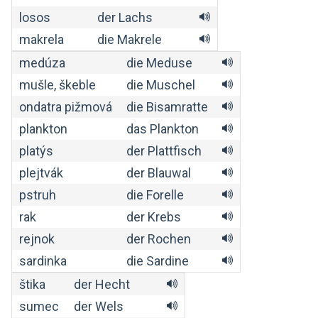
losos
der Lachs
makrela
die Makrele
medúza
die Meduse
mušle, škeble
die Muschel
ondatra pižmová
die Bisamratte
plankton
das Plankton
platýs
der Plattfisch
plejtvák
der Blauwal
pstruh
die Forelle
rak
der Krebs
rejnok
der Rochen
sardinka
die Sardine
štika
der Hecht
sumec
der Wels